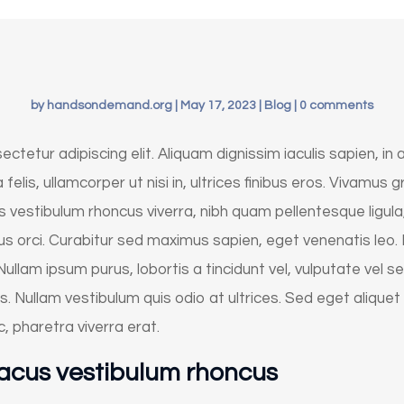
by
handsondemand.org
|
May 17, 2023
|
Blog
|
0 comments
tetur adipiscing elit. Aliquam dignissim iaculis sapien, in a
lla felis, ullamcorper ut nisi in, ultrices finibus eros. Vivam
 vestibulum rhoncus viverra, nibh quam pellentesque ligula, 
us orci. Curabitur sed maximus sapien, eget venenatis leo.
llam ipsum purus, lobortis a tincidunt vel, vulputate vel s
us. Nullam vestibulum quis odio at ultrices. Sed eget aliquet n
c, pharetra viverra erat.
lacus vestibulum rhoncus