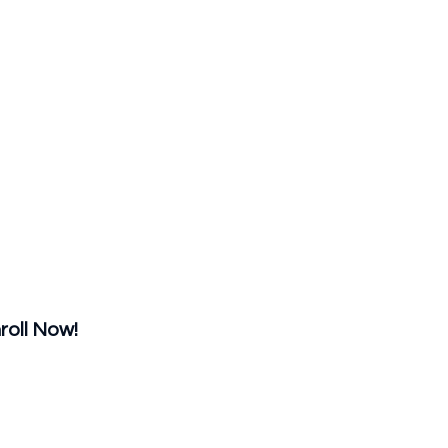
and
eer
roll Now!