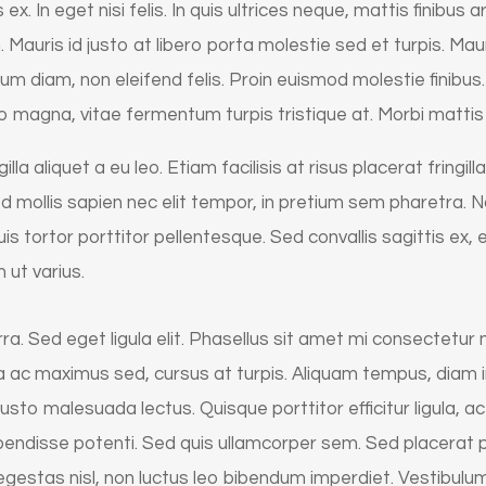
 ex. In eget nisi felis. In quis ultrices neque, mattis finibu
 Mauris id justo at libero porta molestie sed et turpis. Ma
rum diam, non eleifend felis. Proin euismod molestie finibu
leo magna, vitae fermentum turpis tristique at. Morbi matt
gilla aliquet a eu leo. Etiam facilisis at risus placerat fringi
d mollis sapien nec elit tempor, in pretium sem pharetra. Nam
tortor porttitor pellentesque. Sed convallis sagittis ex, eg
 ut varius.
. Sed eget ligula elit. Phasellus sit amet mi consectetur n
ra ac maximus sed, cursus at turpis. Aliquam tempus, diam in
usto malesuada lectus. Quisque porttitor efficitur ligula, 
spendisse potenti. Sed quis ullamcorper sem. Sed placerat p
estas nisl, non luctus leo bibendum imperdiet. Vestibulum