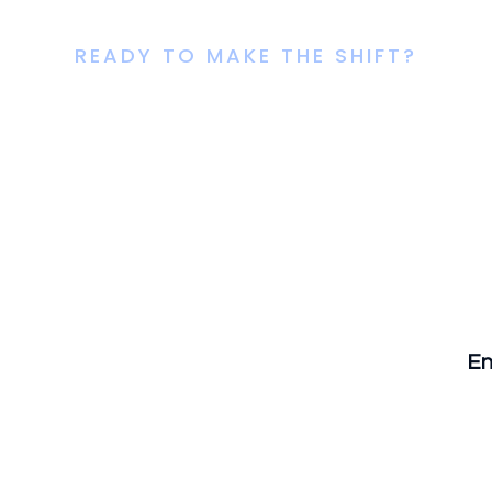
READY TO MAKE THE SHIFT?
in HOD Today 
vance Your Car
e Dental Technology Confidence Quiz
En