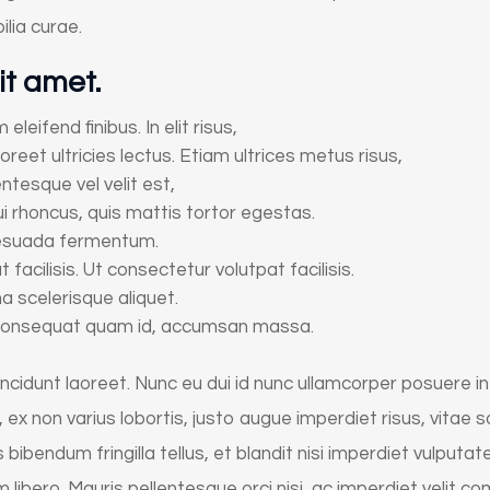
ilia curae.
it amet.
leifend finibus. In elit risus,
oreet ultricies lectus. Etiam ultrices metus risus,
entesque vel velit est,
i rhoncus, quis mattis tortor egestas.
lesuada fermentum.
acilisis. Ut consectetur volutpat facilisis.
a scelerisque aliquet.
, consequat quam id, accumsan massa.
incidunt laoreet. Nunc eu dui id nunc ullamcorper posuere in 
us, ex non varius lobortis, justo augue imperdiet risus, vitae s
bendum fringilla tellus, et blandit nisi imperdiet vulputat
ibero. Mauris pellentesque orci nisi, ac imperdiet velit