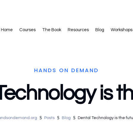
Take the Dental Technology Confidence Quiz.
Click Here
Home
Courses
The Book
Resources
Blog
Workshops
HANDS ON DEMAND
Technology is th
$
$
$
andsondemand.org
Posts
Blog
Dental Technology is the fut