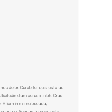
nec dolor. Curabitur quis justo ac
ollicitudin diam purus in nibh. Cras
e. Etiam in mi malesuada,
 commodo a. Aenean tempor justo