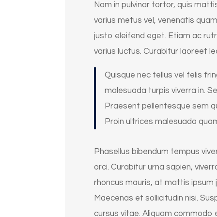
Nam in pulvinar tortor, quis mattis
varius metus vel, venenatis quam.
justo eleifend eget. Etiam ac rut
varius luctus. Curabitur laoreet 
Quisque nec tellus vel felis frin
malesuada turpis viverra in. Se
Praesent pellentesque sem quis 
Proin ultrices malesuada quam
Phasellus bibendum tempus viverra
orci. Curabitur urna sapien, viver
rhoncus mauris, at mattis ipsum j
Maecenas et sollicitudin nisi. Su
cursus vitae. Aliquam commodo eg