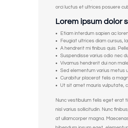
orci luctus et ultrices posuere cub
Lorem ipsum dolor s
Etiam interdum sapien ac lorem e
Feugiat ultrices diam cursus, la
A hendrerit mi finibus quis. Pell
Suspendisse varius odio nec du
Vivamus hendrerit dui non ma
Sed elementum varius metus ut f
Curabitur placerat felis a magn
Ut sit amet mauris vulputate
Nunc vestibulum felis eget erat t
nisl varius sollicitudin. Nunc finib
at ullamcorper magna. Maecenas bi
bibendum ipsum eget, elementum l