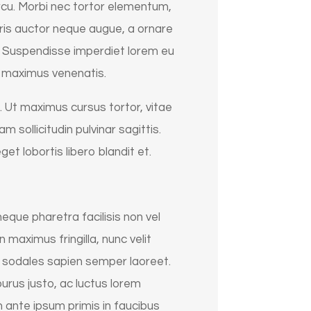
s arcu. Morbi nec tortor elementum,
uris auctor neque augue, a ornare
s. Suspendisse imperdiet lorem eu
is maximus venenatis.
lla. Ut maximus cursus tortor, vitae
 sollicitudin pulvinar sagittis.
et lobortis libero blandit et.
eque pharetra facilisis non vel
 maximus fringilla, nunc velit
ac sodales sapien semper laoreet.
urus justo, ac luctus lorem
 ante ipsum primis in faucibus